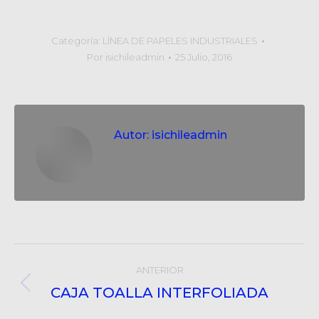
Categoría:
LÍNEA DE PAPELES INDUSTRIALES
Por
isichileadmin
25 Julio, 2016
Autor:
isichileadmin
Post
ANTERIOR
navigation
CAJA TOALLA INTERFOLIADA
Post
anterior: