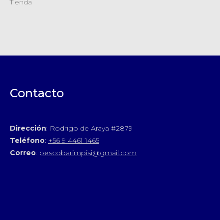
Tienda
Contacto
Dirección
: Rodrigo de Araya #2879
Teléfono
:
+56 9 4461 1465
Correo
:
pescobarimpisi@gmail.com