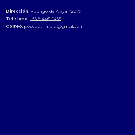
Dirección
: Rodrigo de Araya #2879
Teléfono
:
+56 9 4461 1465
Correo
:
pescobarimpisi@gmail.com