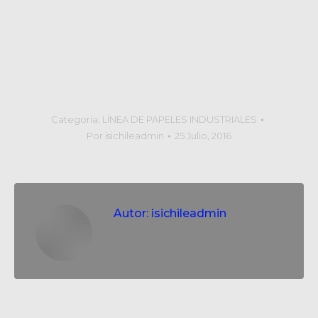
Categoría:
LÍNEA DE PAPELES INDUSTRIALES
Por
isichileadmin
25 Julio, 2016
Autor:
isichileadmin