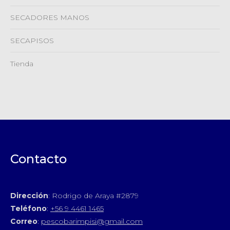
SECADORES MANOS
SECAPISOS
Tienda
Contacto
Dirección
: Rodrigo de Araya #2879
Teléfono
:
+56 9 4461 1465
Correo
:
pescobarimpisi@gmail.com