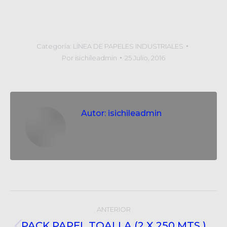
Categoría:
LÍNEA DE PAPELES INDUSTRIALES
Por
isichileadmin
25 Julio, 2016
Autor:
isichileadmin
Post
ANTERIOR
navigation
PACK PAPEL TOALLA (2 X 250 MTS.)