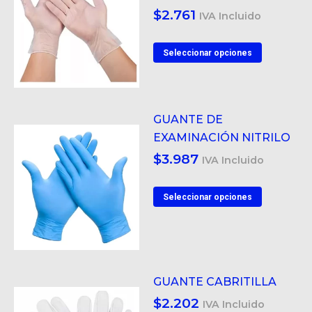
$
2.761
IVA Incluido
Este
Seleccionar opciones
product
tiene
múltiple
GUANTE DE
variantes
EXAMINACIÓN NITRILO
Las
$
3.987
IVA Incluido
opcione
se
Este
Seleccionar opciones
pueden
product
elegir
tiene
en
múltiple
la
variantes
página
GUANTE CABRITILLA
Las
de
$
2.202
IVA Incluido
opcione