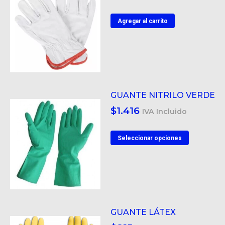
product
se
Agregar al carrito
pueden
elegir
en
la
página
de
GUANTE NITRILO VERDE
product
$
1.416
IVA Incluido
Este
Seleccionar opciones
product
tiene
múltiple
variantes
Las
GUANTE LÁTEX
opcione