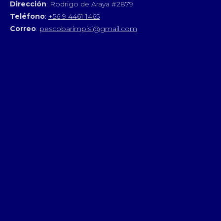
Dirección
: Rodrigo de Araya #2879
Teléfono
:
+56 9 4461 1465
Correo
:
pescobarimpisi@gmail.com