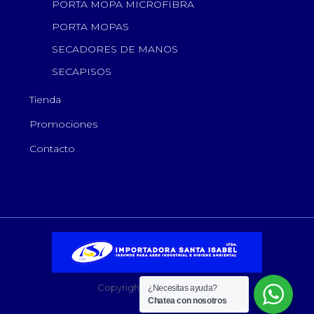
PORTA MOPA MICROFIBRA
PORTA MOPAS
SECADORES DE MANOS
SECAPISOS
Tienda
Promociones
Contacto
Copyright © ISI-Chile 2024
¿Necesitas ayuda?
Chatea con nosotros
2