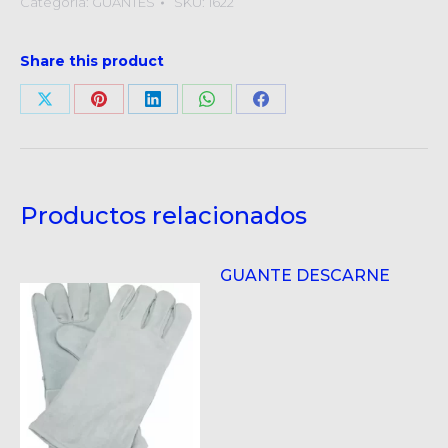
Categoría:
GUANTES
SKU:
1622
Share this product
Compartir
Compartir
Compartir
Compartir
Compartir
en
en
en
en
en
X
Pinterest
LinkedIn
WhatsApp
Facebook
Productos relacionados
GUANTE DESCARNE