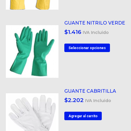
múltiple
en
variantes
la
Las
página
GUANTE NITRILO VERDE
opcione
de
$
1.416
IVA Incluido
se
product
pueden
Este
Seleccionar opciones
elegir
product
en
tiene
la
múltiple
página
variantes
de
Las
product
GUANTE CABRITILLA
opcione
$
2.202
IVA Incluido
se
pueden
Agregar al carrito
elegir
en