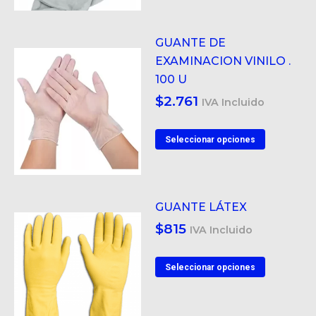
GUANTE DE
EXAMINACION VINILO .
100 U
$
2.761
IVA Incluido
Este
Seleccionar opciones
product
tiene
múltiple
GUANTE LÁTEX
variantes
$
815
IVA Incluido
Las
opcione
Este
Seleccionar opciones
se
product
pueden
tiene
elegir