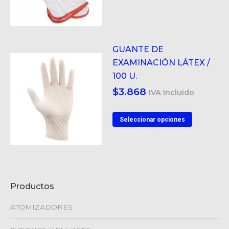
la
página
de
product
GUANTE DE
EXAMINACIÓN LÁTEX /
100 U.
$
3.868
IVA Incluido
Este
Seleccionar opciones
product
tiene
múltiple
variantes
Productos
Las
opcione
ATOMIZADORES
se
pueden