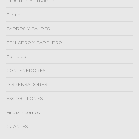
BIDONES Y ENVASES
elegir
Carrito
en
la
CARROS Y BALDES
página
de
CENICERO Y PAPELERO
product
Contacto
CONTENEDORES
DISPENSADORES
ESCOBILLONES
Finalizar compra
GUANTES