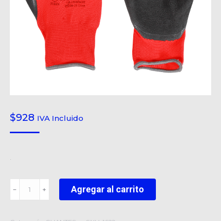
$
928
IVA Incluido
.
GUANTE
Agregar al carrito
﹣
﹢
MULTIFLEX
cantidad