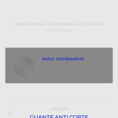
Categoría:
MOPAS
Por
isichileadmin
15 Julio, 2016
2 Comentarios
Autor:
isichileadmin
Post
ANTERIOR
navigation
GUANTE ANTI CORTE
Post