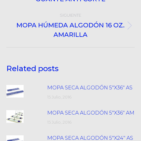
anterior:
SIGUIENTE
MOPA HÚMEDA ALGODÓN 16 OZ.
Próximo
AMARILLA
post:
Related posts
MOPA SECA ALGODÓN 5″X36″ AS
15 Julio, 2016
MOPA SECA ALGODÓN 5″X36″ AM
15 Julio, 2016
MOPA SECA ALGODÓN 5″X24″ AS