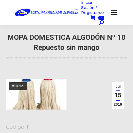
Iniciar
Sesión /
Registrarse
0
Búsqueda:
MOPA DOMESTICA ALGODÓN Nº 10
Repuesto sin mango
Usted está aquí:
MOPAS
Jul
15
2016
Código: 1111