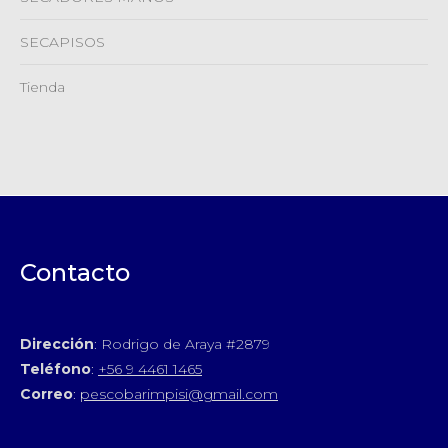
SECAPISOS
Tienda
Contacto
Dirección
: Rodrigo de Araya #2879
Teléfono
:
+56 9 4461 1465
Correo
:
pescobarimpisi@gmail.com