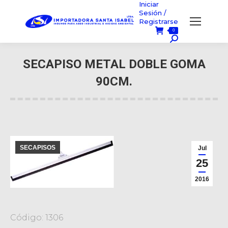
Iniciar
Sesión /
Registrarse
0
Búsqueda:
SECAPISO METAL DOBLE GOMA
90CM.
Usted está aquí:
SECAPISOS
Jul
25
2016
Código: 1306