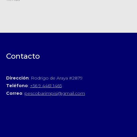
Contacto
Dirección
: Rodrigo de Araya #2879
Teléfono
:
+56 9 4461 1465
Correo
:
pescobarimpisi@gmail.com