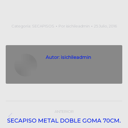
Categoría:
SECAPISOS
Por
isichileadmin
25 Julio, 2016
Autor:
isichileadmin
Post
ANTERIOR
navigation
SECAPISO METAL DOBLE GOMA 70CM.
Post
anterior: