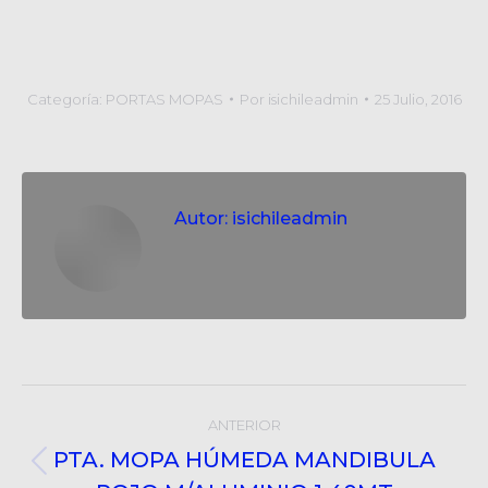
Categoría:
PORTAS MOPAS
Por
isichileadmin
25 Julio, 2016
Autor:
isichileadmin
Post
ANTERIOR
navigation
PTA. MOPA HÚMEDA MANDIBULA
Post