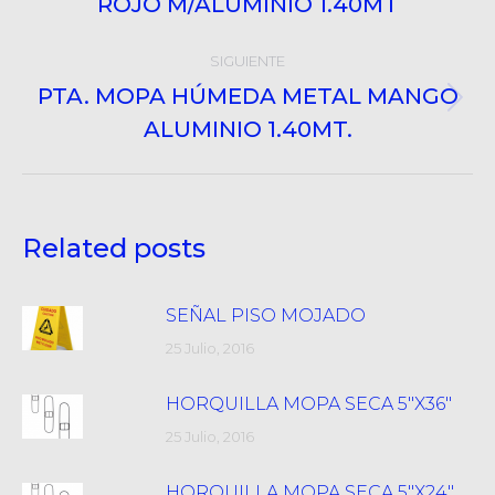
ROJO M/ALUMINIO 1.40MT
anterior:
SIGUIENTE
PTA. MOPA HÚMEDA METAL MANGO
Próximo
ALUMINIO 1.40MT.
post:
Related posts
SEÑAL PISO MOJADO
25 Julio, 2016
HORQUILLA MOPA SECA 5″X36″
25 Julio, 2016
HORQUILLA MOPA SECA 5″X24″