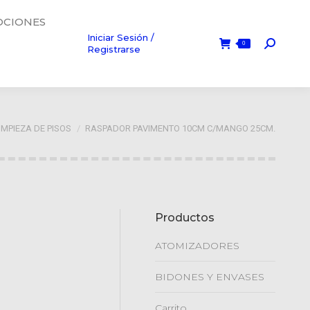
CIONES
Iniciar Sesión /
0
Búsque
Registrarse
stá aquí:
IMPIEZA DE PISOS
RASPADOR PAVIMENTO 10CM C/MANGO 25CM.
Productos
ATOMIZADORES
BIDONES Y ENVASES
Carrito