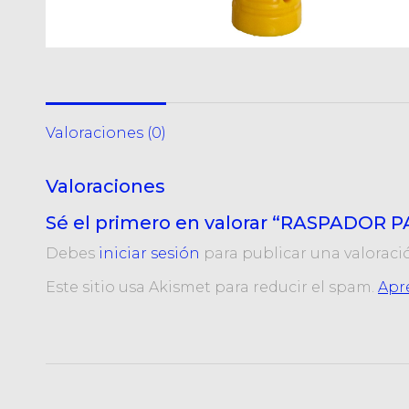
Valoraciones (0)
Valoraciones
Sé el primero en valorar “RASPADOR
Debes
iniciar sesión
para publicar una valoraci
Este sitio usa Akismet para reducir el spam.
Apr