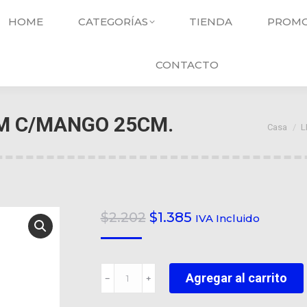
HOME
CATEGORÍAS
TIENDA
PROMO
CONTACTO
M C/MANGO 25CM.
Usted e
Casa
L
El
El
$
2.202
$
1.385
IVA Incluido
precio
precio
original
actual
RASPADOR
era:
es:
Agregar al carrito
﹣
﹢
PAVIMENTO
$2.202.
$1.385.