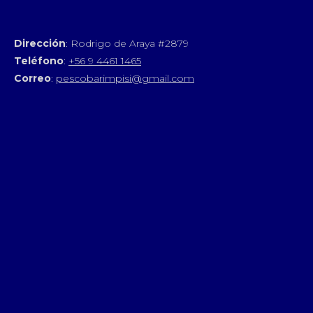
Dirección
: Rodrigo de Araya #2879
Teléfono
:
+56 9 4461 1465
Correo
:
pescobarimpisi@gmail.com