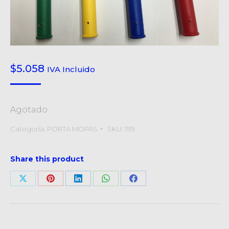
$
5.058
IVA Incluido
Agotado
Categoría:
PORTA MOPAS
SKU:
1119
Share this product
Compartir
Compartir
Compartir
Compartir
Compartir
en
en
en
en
en
X
Pinterest
LinkedIn
WhatsApp
Facebook