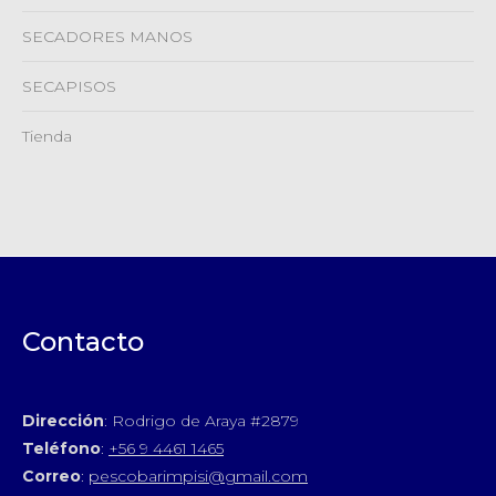
SECADORES MANOS
SECAPISOS
Tienda
Contacto
Dirección
: Rodrigo de Araya #2879
Teléfono
:
+56 9 4461 1465
Correo
:
pescobarimpisi@gmail.com