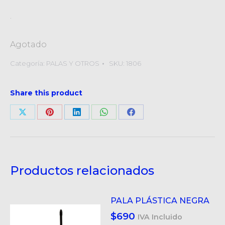
.
Agotado
Categoría:
PALAS Y OTROS
SKU:
1806
Share this product
Compartir
Compartir
Compartir
Compartir
Compartir
en
en
en
en
en
X
Pinterest
LinkedIn
WhatsApp
Facebook
Productos relacionados
PALA PLÁSTICA NEGRA
$
690
IVA Incluido