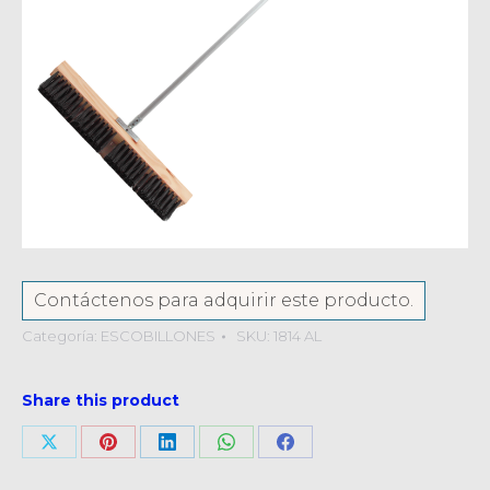
Contáctenos para adquirir este producto.
Categoría:
ESCOBILLONES
SKU:
1814 AL
Share this product
Compartir
Compartir
Compartir
Compartir
Compartir
en
en
en
en
en