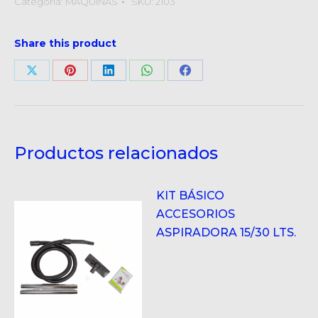
Categoría:
MAQUINAS
SKU:
2103
30LTS
cantidad
Share this product
Compartir
Compartir
Compartir
Compartir
Compartir
en
en
en
en
en
X
Pinterest
LinkedIn
WhatsApp
Facebook
Productos relacionados
KIT BÁSICO
ACCESORIOS
ASPIRADORA 15/30 LTS.