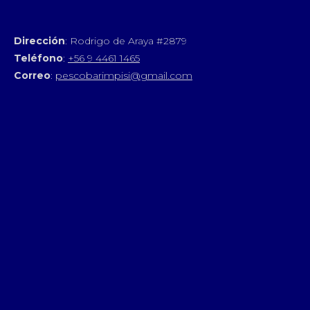
Dirección
: Rodrigo de Araya #2879
Teléfono
:
+56 9 4461 1465
Correo
:
pescobarimpisi@gmail.com