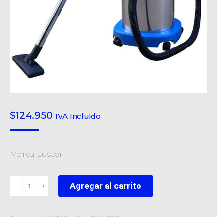
$
124.950
IVA Incluido
Marca Luster
ASPIRADORA
Agregar al carrito
﹣
﹢
POLVO
AGUA