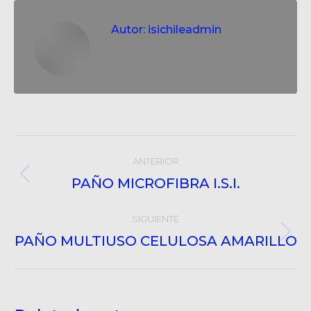
Autor:
isichileadmin
Post
ANTERIOR
navigation
PAÑO MICROFIBRA I.S.I.
Post
anterior:
SIGUIENTE
PAÑO MULTIUSO CELULOSA AMARILLO
Próximo
post: