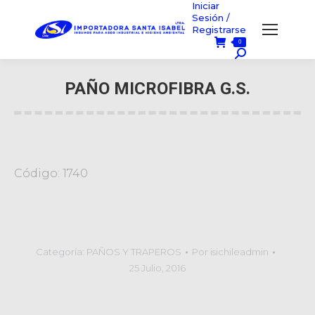
Iniciar
Sesión /
Registrarse
0
Búsqueda:
PAÑO MICROFIBRA G.S.
Usted está aquí:
Código: 1740
Categoría:
PAÑOS Y TRAPEROS
Por
isichileadmin
25 Julio, 2016