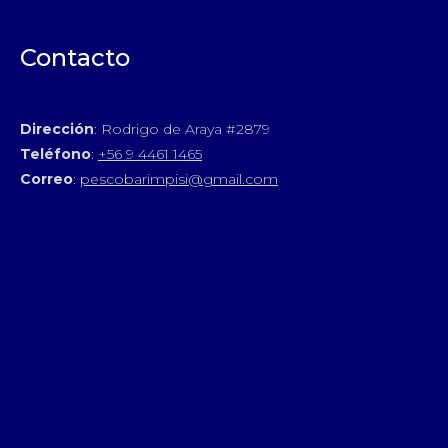
Contacto
Dirección
: Rodrigo de Araya #2879
Teléfono
:
+56 9 4461 1465
Correo
:
pescobarimpisi@gmail.com