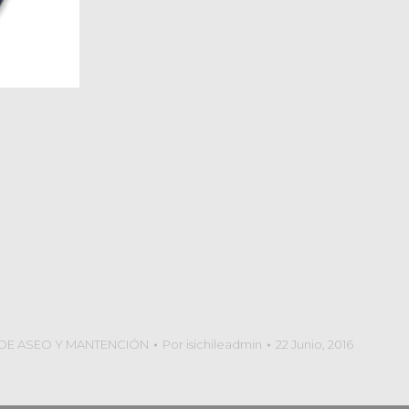
 DE ASEO Y MANTENCIÓN
Por
isichileadmin
22 Junio, 2016