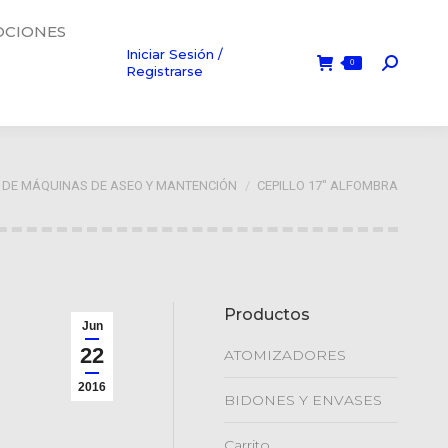
CIONES
Iniciar Sesión /
0
Búsque
Registrarse
 aquí:
 DE MÁQUINAS DE ASEO Y MANTENCIÓN
CEPILLO 17″ ALFOMBRA
Productos
Jun
22
ATOMIZADORES
2016
BIDONES Y ENVASES
Carrito