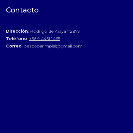
Contacto
Dirección
: Rodrigo de Araya #2879
Teléfono
:
+56 9 4461 1465
Correo
:
pescobarimpisi@gmail.com